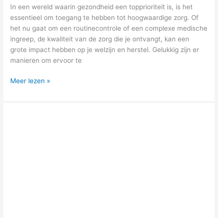
In een wereld waarin gezondheid een topprioriteit is, is het
essentieel om toegang te hebben tot hoogwaardige zorg. Of
het nu gaat om een routinecontrole of een complexe medische
ingreep, de kwaliteit van de zorg die je ontvangt, kan een
grote impact hebben op je welzijn en herstel. Gelukkig zijn er
manieren om ervoor te
Meer lezen »
Verslavingen
herkennen:
dit
zijn
de
eerste
tekenen