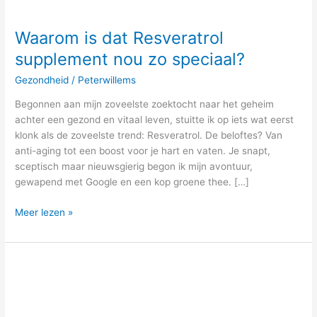
Waarom is dat Resveratrol
supplement nou zo speciaal?
Gezondheid
/
Peterwillems
Begonnen aan mijn zoveelste zoektocht naar het geheim
achter een gezond en vitaal leven, stuitte ik op iets wat eerst
klonk als de zoveelste trend: Resveratrol. De beloftes? Van
anti-aging tot een boost voor je hart en vaten. Je snapt,
sceptisch maar nieuwsgierig begon ik mijn avontuur,
gewapend met Google en een kop groene thee. […]
Meer lezen »
Vuil
of
schoon
water.