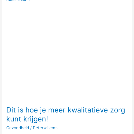
Dit
is
hoe
je
meer
kwalitatieve
zorg
kunt
krijgen!
Dit is hoe je meer kwalitatieve zorg
kunt krijgen!
Gezondheid
/
Peterwillems