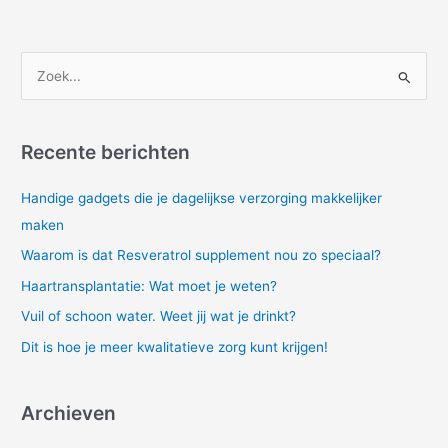
Z
o
e
Recente berichten
k
n
Handige gadgets die je dagelijkse verzorging makkelijker
a
maken
a
Waarom is dat Resveratrol supplement nou zo speciaal?
r
Haartransplantatie: Wat moet je weten?
:
Vuil of schoon water. Weet jij wat je drinkt?
Dit is hoe je meer kwalitatieve zorg kunt krijgen!
Archieven